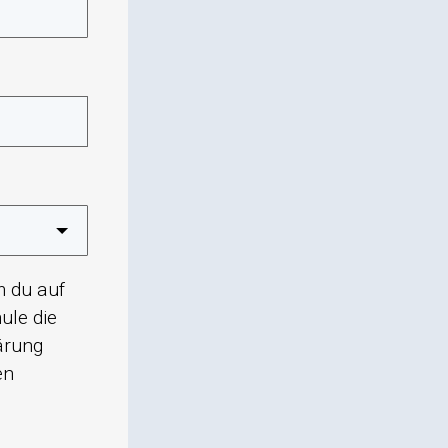
m du auf
ule die
ärung
en