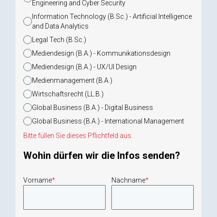
Engineering and Cyber Security
Information Technology (B.Sc.) - Artificial Intelligence
and Data Analytics
Legal Tech (B.Sc.)
Mediendesign (B.A.) - Kommunikationsdesign
Mediendesign (B.A.) - UX/UI Design
Medienmanagement (B.A.)
Wirtschaftsrecht (LL.B.)
Global Business (B.A.) - Digital Business
Global Business (B.A.) - International Management
Fehler:
Bitte füllen Sie dieses Pflichtfeld aus.
Wohin dürfen wir die Infos senden?
Vorname
*
Nachname
*